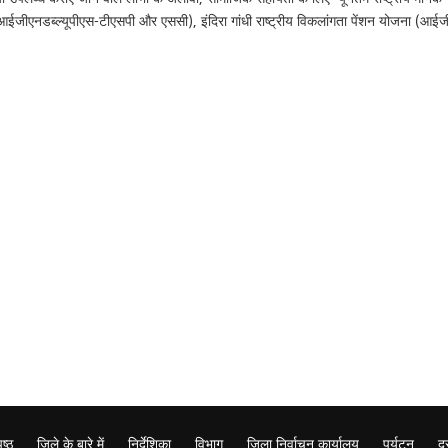
आईजीएनडब्ल्यूपीएस-टीएसपी और एससी), इंदिरा गांधी राष्ट्रीय विकलांगता पेंशन योजना (
ृष्ठ
जिले के बारे में
निर्देशिका
विभाग
जिला निर्वाचन कार्यालय
पर्यटन
दस