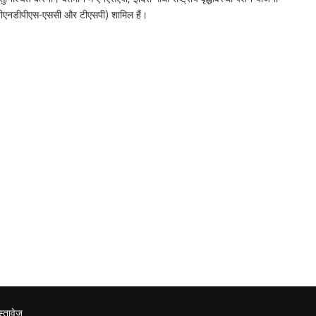
आईजीएनडीपीएस-एससी और टीएसपी) शामिल हैं।
्तावेज़