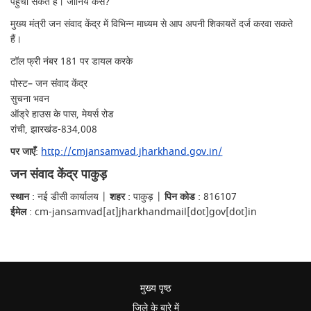
पहुँचा सकते हैं। जानिये कैसे?
मुख्य मंत्री जन संवाद केंद्र में विभिन्न माध्यम से आप अपनी शिकायतें दर्ज करवा सकते
हैं।
टॉल फ्री नंबर 181 पर डायल करके
पोस्ट– जन संवाद केंद्र
सुचना भवन
ऑड्रे हाउस के पास, मेयर्स रोड
रांची, झारखंड-834,008
पर जाएँ
:
http://cmjansamvad.jharkhand.gov.in/
जन संवाद केंद्र पाकुड़
स्थान
: नई डीसी कार्यालय |
शहर
: पाकुड़ |
पिन कोड
: 816107
ईमेल
: cm-jansamvad[at]jharkhandmail[dot]gov[dot]in
मुख्य पृष्ठ
जिले के बारे में